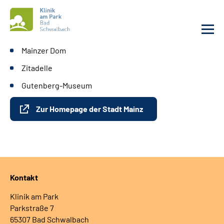
Mainzer Dom
Unsere Klinik
Zitadelle
Gutenberg-Museum
Unsere Angebote
Zur Homepage der Stadt Mainz
Service
Karriere
Sozialdienste & Zuweisende
Kontakt
Klinik am Park
Suche
Parkstraße 7
65307 Bad Schwalbach