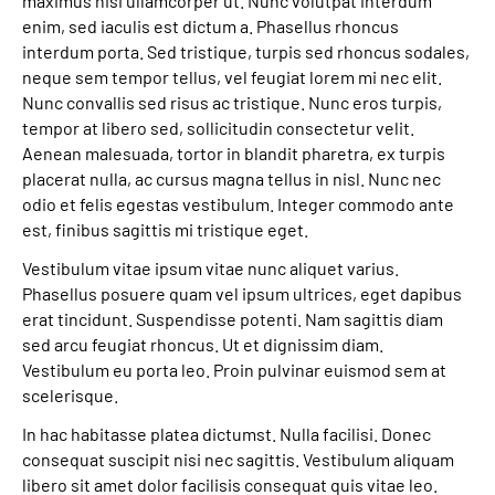
maximus nisi ullamcorper ut. Nunc volutpat interdum
Leichte Sprache
enim, sed iaculis est dictum a. Phasellus rhoncus
interdum porta. Sed tristique, turpis sed rhoncus sodales,
Gebärdensprache
neque sem tempor tellus, vel feugiat lorem mi nec elit.
Nunc convallis sed risus ac tristique. Nunc eros turpis,
tempor at libero sed, sollicitudin consectetur velit.
Aenean malesuada, tortor in blandit pharetra, ex turpis
Login
placerat nulla, ac cursus magna tellus in nisl. Nunc nec
odio et felis egestas vestibulum. Integer commodo ante
est, finibus sagittis mi tristique eget.
Vestibulum vitae ipsum vitae nunc aliquet varius.
Phasellus posuere quam vel ipsum ultrices, eget dapibus
erat tincidunt. Suspendisse potenti. Nam sagittis diam
sed arcu feugiat rhoncus. Ut et dignissim diam.
Vestibulum eu porta leo. Proin pulvinar euismod sem at
scelerisque.
In hac habitasse platea dictumst. Nulla facilisi. Donec
consequat suscipit nisi nec sagittis. Vestibulum aliquam
libero sit amet dolor facilisis consequat quis vitae leo.