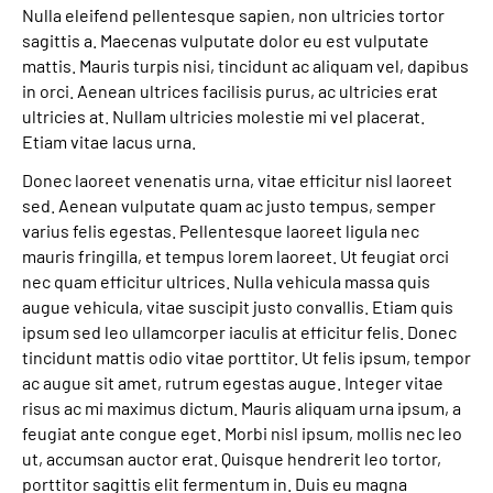
Nulla eleifend pellentesque sapien, non ultricies tortor
sagittis a. Maecenas vulputate dolor eu est vulputate
mattis. Mauris turpis nisi, tincidunt ac aliquam vel, dapibus
in orci. Aenean ultrices facilisis purus, ac ultricies erat
ultricies at. Nullam ultricies molestie mi vel placerat.
Etiam vitae lacus urna.
Donec laoreet venenatis urna, vitae efficitur nisl laoreet
sed. Aenean vulputate quam ac justo tempus, semper
varius felis egestas. Pellentesque laoreet ligula nec
mauris fringilla, et tempus lorem laoreet. Ut feugiat orci
nec quam efficitur ultrices. Nulla vehicula massa quis
augue vehicula, vitae suscipit justo convallis. Etiam quis
ipsum sed leo ullamcorper iaculis at efficitur felis. Donec
tincidunt mattis odio vitae porttitor. Ut felis ipsum, tempor
ac augue sit amet, rutrum egestas augue. Integer vitae
risus ac mi maximus dictum. Mauris aliquam urna ipsum, a
feugiat ante congue eget. Morbi nisl ipsum, mollis nec leo
ut, accumsan auctor erat. Quisque hendrerit leo tortor,
porttitor sagittis elit fermentum in. Duis eu magna