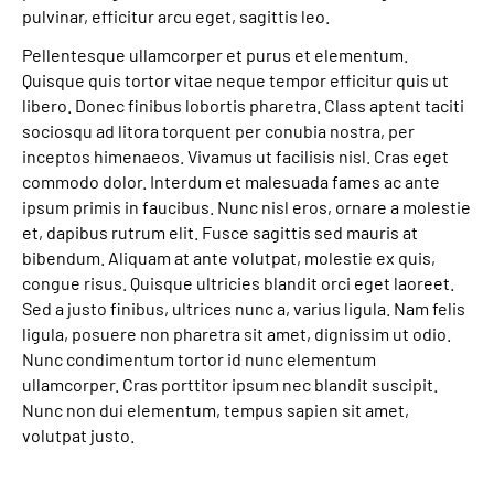
pulvinar, efficitur arcu eget, sagittis leo.
Pellentesque ullamcorper et purus et elementum.
Quisque quis tortor vitae neque tempor efficitur quis ut
libero. Donec finibus lobortis pharetra. Class aptent taciti
sociosqu ad litora torquent per conubia nostra, per
inceptos himenaeos. Vivamus ut facilisis nisl. Cras eget
commodo dolor. Interdum et malesuada fames ac ante
ipsum primis in faucibus. Nunc nisl eros, ornare a molestie
et, dapibus rutrum elit. Fusce sagittis sed mauris at
bibendum. Aliquam at ante volutpat, molestie ex quis,
congue risus. Quisque ultricies blandit orci eget laoreet.
Sed a justo finibus, ultrices nunc a, varius ligula. Nam felis
ligula, posuere non pharetra sit amet, dignissim ut odio.
Nunc condimentum tortor id nunc elementum
ullamcorper. Cras porttitor ipsum nec blandit suscipit.
Nunc non dui elementum, tempus sapien sit amet,
volutpat justo.