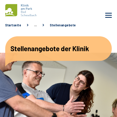
Startseite
…
Stellenangebote
Unsere Klinik
Stellenangebote der Klinik
Unsere Angebote
Service
Karriere
Sozialdienste & Zuweisende
Suche