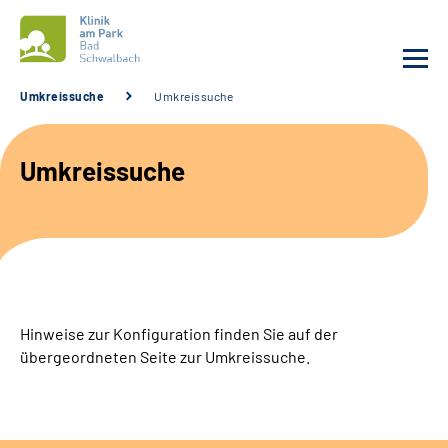
Umkreissuche
Umkreissuche
Unsere Klinik
Umkreissuche
Unsere Angebote
Service
Karriere
Hinweise zur Konfiguration finden Sie auf der
Sozialdienste & Zuweisende
übergeordneten Seite zur Umkreissuche.
Suche