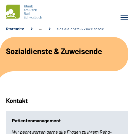
Startseite
…
Sozialdienste & Zuweisende
Unsere Klinik
Sozialdienste & Zuweisende
Unsere Angebote
Service
Karriere
Kontakt
Sozialdienste & Zuweisende
Patientenmanagement
Suche
Wir beantworten gerne alle Fragen zu Ihrem Reha-