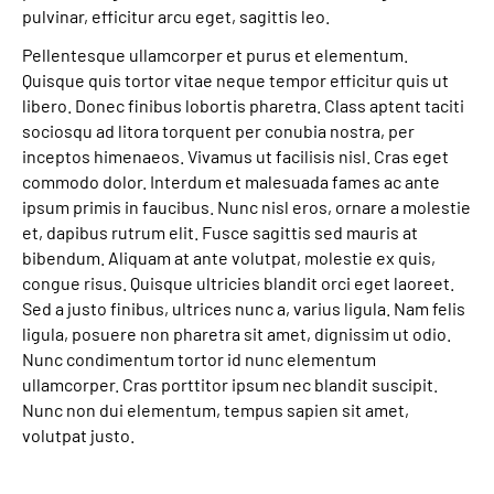
pulvinar, efficitur arcu eget, sagittis leo.
Pellentesque ullamcorper et purus et elementum.
Quisque quis tortor vitae neque tempor efficitur quis ut
libero. Donec finibus lobortis pharetra. Class aptent taciti
sociosqu ad litora torquent per conubia nostra, per
inceptos himenaeos. Vivamus ut facilisis nisl. Cras eget
commodo dolor. Interdum et malesuada fames ac ante
ipsum primis in faucibus. Nunc nisl eros, ornare a molestie
et, dapibus rutrum elit. Fusce sagittis sed mauris at
bibendum. Aliquam at ante volutpat, molestie ex quis,
congue risus. Quisque ultricies blandit orci eget laoreet.
Sed a justo finibus, ultrices nunc a, varius ligula. Nam felis
ligula, posuere non pharetra sit amet, dignissim ut odio.
Nunc condimentum tortor id nunc elementum
ullamcorper. Cras porttitor ipsum nec blandit suscipit.
Nunc non dui elementum, tempus sapien sit amet,
volutpat justo.