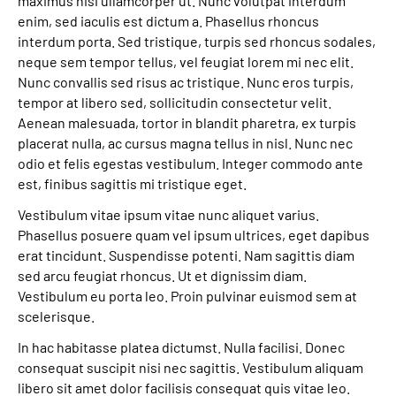
maximus nisi ullamcorper ut. Nunc volutpat interdum
Leichte Sprache
enim, sed iaculis est dictum a. Phasellus rhoncus
interdum porta. Sed tristique, turpis sed rhoncus sodales,
Gebärdensprache
neque sem tempor tellus, vel feugiat lorem mi nec elit.
Nunc convallis sed risus ac tristique. Nunc eros turpis,
tempor at libero sed, sollicitudin consectetur velit.
Aenean malesuada, tortor in blandit pharetra, ex turpis
Login
placerat nulla, ac cursus magna tellus in nisl. Nunc nec
odio et felis egestas vestibulum. Integer commodo ante
est, finibus sagittis mi tristique eget.
Vestibulum vitae ipsum vitae nunc aliquet varius.
Phasellus posuere quam vel ipsum ultrices, eget dapibus
erat tincidunt. Suspendisse potenti. Nam sagittis diam
sed arcu feugiat rhoncus. Ut et dignissim diam.
Vestibulum eu porta leo. Proin pulvinar euismod sem at
scelerisque.
In hac habitasse platea dictumst. Nulla facilisi. Donec
consequat suscipit nisi nec sagittis. Vestibulum aliquam
libero sit amet dolor facilisis consequat quis vitae leo.