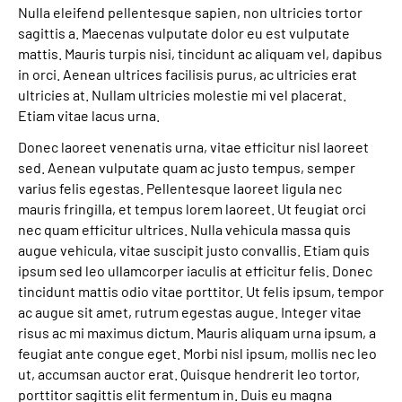
Nulla eleifend pellentesque sapien, non ultricies tortor
sagittis a. Maecenas vulputate dolor eu est vulputate
mattis. Mauris turpis nisi, tincidunt ac aliquam vel, dapibus
in orci. Aenean ultrices facilisis purus, ac ultricies erat
ultricies at. Nullam ultricies molestie mi vel placerat.
Etiam vitae lacus urna.
Donec laoreet venenatis urna, vitae efficitur nisl laoreet
sed. Aenean vulputate quam ac justo tempus, semper
varius felis egestas. Pellentesque laoreet ligula nec
mauris fringilla, et tempus lorem laoreet. Ut feugiat orci
nec quam efficitur ultrices. Nulla vehicula massa quis
augue vehicula, vitae suscipit justo convallis. Etiam quis
ipsum sed leo ullamcorper iaculis at efficitur felis. Donec
tincidunt mattis odio vitae porttitor. Ut felis ipsum, tempor
ac augue sit amet, rutrum egestas augue. Integer vitae
risus ac mi maximus dictum. Mauris aliquam urna ipsum, a
feugiat ante congue eget. Morbi nisl ipsum, mollis nec leo
ut, accumsan auctor erat. Quisque hendrerit leo tortor,
porttitor sagittis elit fermentum in. Duis eu magna