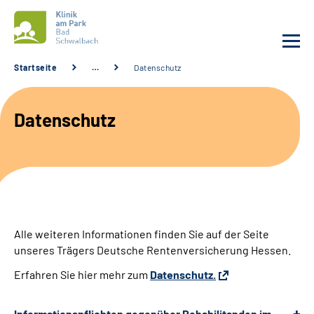
Startseite
…
Datenschutz
Unsere Klinik
Datenschutz
Unsere Angebote
Service
Karriere
Alle weiteren Informationen finden Sie auf der Seite
Sozialdienste & Zuweisende
unseres Trägers Deutsche Rentenversicherung Hessen.
Erfahren Sie hier mehr zum
Datenschutz.
Suche
Informationspflichten gegenüber Rehabilitanden im