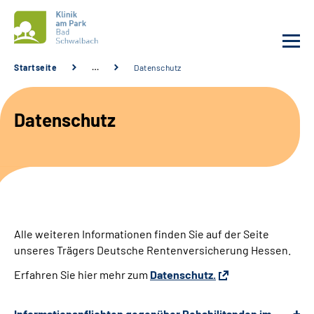
Startseite
…
Datenschutz
Unsere Klinik
Datenschutz
Unsere Angebote
Service
Karriere
Alle weiteren Informationen finden Sie auf der Seite
Sozialdienste & Zuweisende
unseres Trägers Deutsche Rentenversicherung Hessen.
Erfahren Sie hier mehr zum
Datenschutz.
Suche
Informationspflichten gegenüber Rehabilitanden im