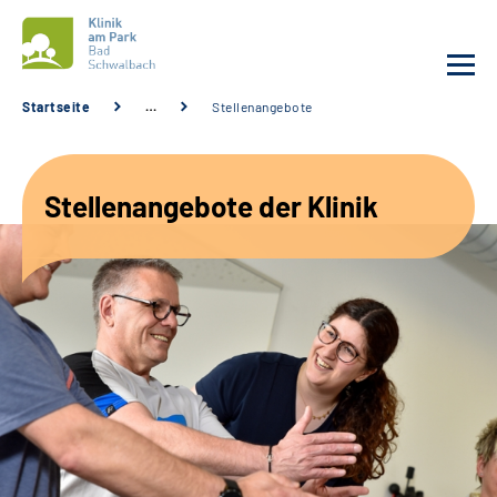
Startseite
…
Stellenangebote
Unsere Klinik
Stellenangebote der Klinik
Unsere Angebote
Service
Karriere
Sozialdienste & Zuweisende
Suche