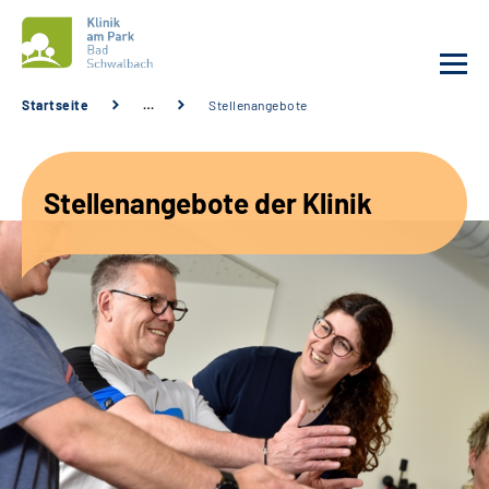
Startseite
…
Stellenangebote
Unsere Klinik
Stellenangebote der Klinik
Unsere Angebote
Service
Karriere
Sozialdienste & Zuweisende
Suche