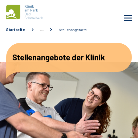
Startseite
…
Stellenangebote
Unsere Klinik
Stellenangebote der Klinik
Unsere Angebote
Service
Karriere
Sozialdienste & Zuweisende
Suche