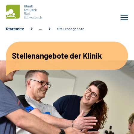
Startseite
…
Stellenangebote
Unsere Klinik
Stellenangebote der Klinik
Unsere Angebote
Service
Karriere
Sozialdienste & Zuweisende
Suche