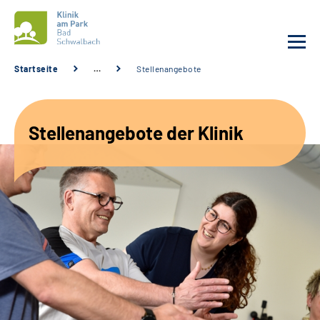
Startseite
…
Stellenangebote
Unsere Klinik
Stellenangebote der Klinik
Unsere Angebote
Service
Karriere
Sozialdienste & Zuweisende
Suche