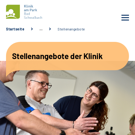
Startseite
…
Stellenangebote
Unsere Klinik
Stellenangebote der Klinik
Unsere Angebote
Service
Karriere
Sozialdienste & Zuweisende
Suche