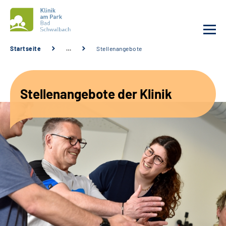
Startseite
…
Stellenangebote
Unsere Klinik
Stellenangebote der Klinik
Unsere Angebote
Service
Karriere
Sozialdienste & Zuweisende
Suche