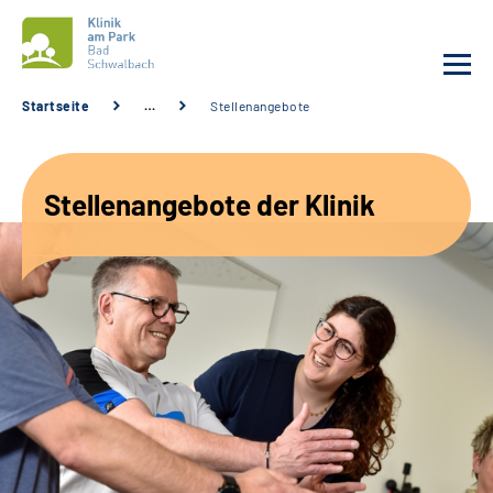
Startseite
…
Stellenangebote
Unsere Klinik
Stellenangebote der Klinik
Unsere Angebote
Service
Karriere
Sozialdienste & Zuweisende
Suche