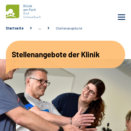
Startseite
…
Stellenangebote
Unsere Klinik
Stellenangebote der Klinik
Unsere Angebote
Service
Karriere
Sozialdienste & Zuweisende
Suche