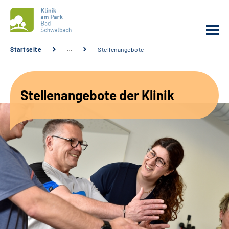
Startseite
…
Stellenangebote
Unsere Klinik
Stellenangebote der Klinik
Unsere Angebote
Service
Karriere
Sozialdienste & Zuweisende
Suche