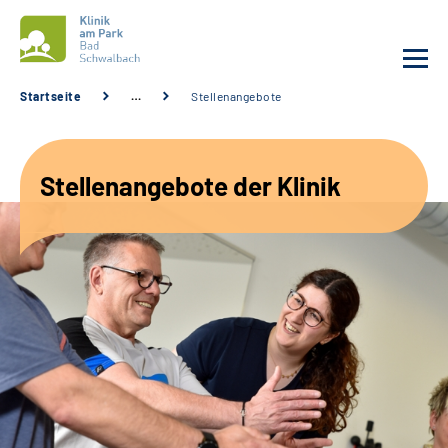
Startseite
…
Stellenangebote
Unsere Klinik
Stellenangebote der Klinik
Unsere Angebote
Service
Karriere
Sozialdienste & Zuweisende
Suche