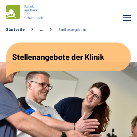
Startseite
…
Stellenangebote
Unsere Klinik
Stellenangebote der Klinik
Unsere Angebote
Service
Karriere
Sozialdienste & Zuweisende
Suche