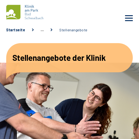
Startseite
…
Stellenangebote
Unsere Klinik
Stellenangebote der Klinik
Unsere Angebote
Service
Karriere
Sozialdienste & Zuweisende
Suche