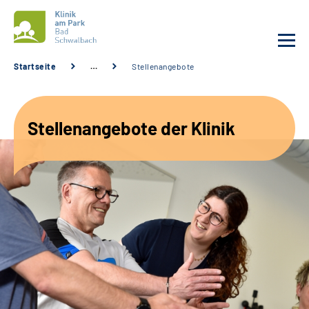
Startseite
…
Stellenangebote
Unsere Klinik
Stellenangebote der Klinik
Unsere Angebote
Service
Karriere
Sozialdienste & Zuweisende
Suche