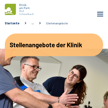
Startseite
…
Stellenangebote
Unsere Klinik
Stellenangebote der Klinik
Unsere Angebote
Service
Karriere
Sozialdienste & Zuweisende
Suche