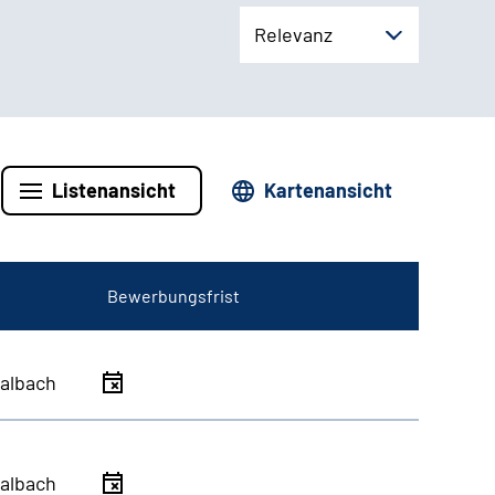
Relevanz
Listenansicht
Kartenansicht
Bewerbungsfrist
albach
albach