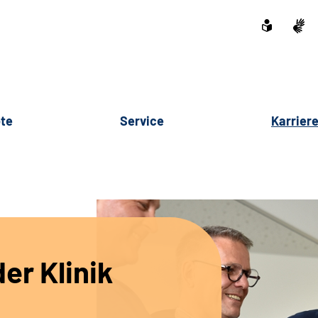
te
Service
Karrier
er Klinik