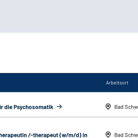
Arbeitsort
ür die Psychosomatik
Bad Schw
herapeutin /-therapeut (w/m/d) in
Bad Schw