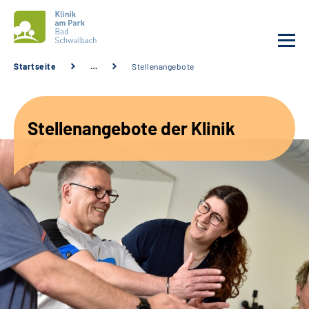
Startseite
…
Stellenangebote
Unsere Klinik
Stellenangebote der Klinik
Unsere Angebote
Service
Karriere
Sozialdienste & Zuweisende
Suche