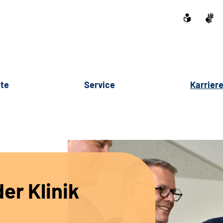
te
Service
Karrier
er Klinik