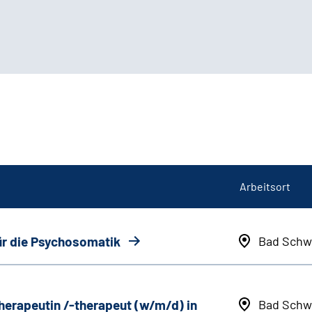
Arbeitsort
ür die Psychosomatik
Bad Schw
herapeutin /-therapeut (w/m/d) in
Bad Schw