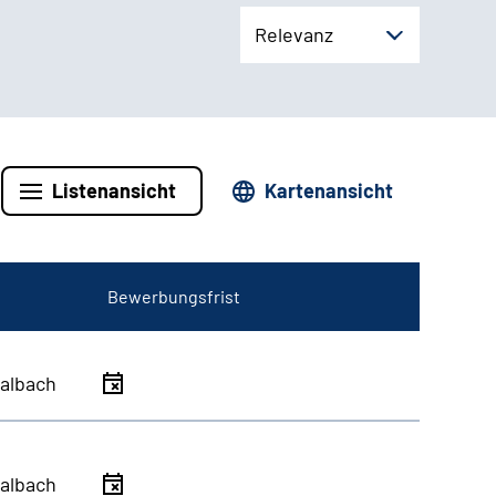
Relevanz
Listenansicht
Kartenansicht
Bewerbungsfrist
albach
albach