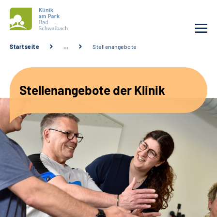
Startseite
…
Stellenangebote
Unsere Klinik
Stellenangebote der Klinik
Unsere Angebote
Service
Karriere
Sozialdienste & Zuweisende
Suche