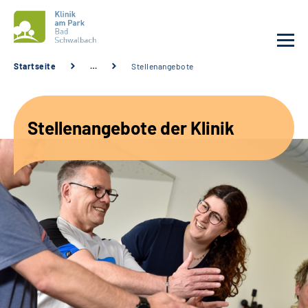
Startseite
…
Stellenangebote
Unsere Klinik
Stellenangebote der Klinik
Unsere Angebote
Service
Karriere
Sozialdienste & Zuweisende
Suche