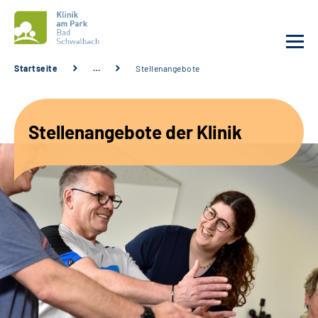
Startseite
…
Stellenangebote
Unsere Klinik
Stellenangebote der Klinik
Unsere Angebote
Service
Karriere
Sozialdienste & Zuweisende
Suche