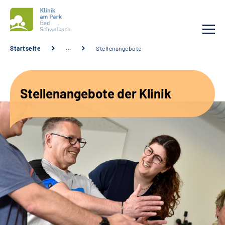
Startseite
…
Stellenangebote
Unsere Klinik
Stellenangebote der Klinik
Unsere Angebote
Service
Karriere
Sozialdienste & Zuweisende
Suche