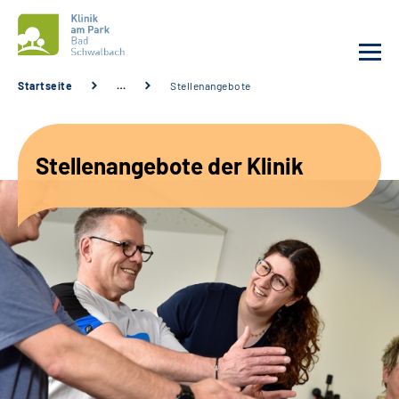
Startseite
…
Stellenangebote
Unsere Klinik
Stellenangebote der Klinik
Unsere Angebote
Service
Karriere
Sozialdienste & Zuweisende
Suche