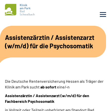
Unsere Klinik
Assistenzärztin / Assistenzarzt
(w/m/d) für die Psychosomatik
Unsere Angebote
Service
Karriere
Die Deutsche Rentenversicherung Hessen als Träger der
Sozialdienste & Zuweisende
Klinik am Park sucht
ab sofort
eine/-n
Assistenzärztin / Assistenzarzt (w/m/d)
für den
Suche
Fachbereich Psychosomatik
in Vollzeit oder Teilzeit unbefristet am Standort Bad